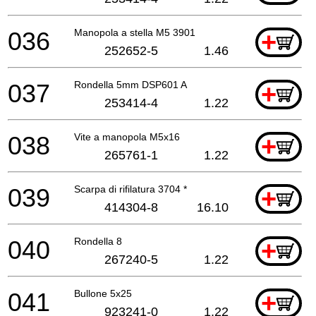
036
Manopola a stella M5 3901
+
252652-5
1.46
037
Rondella 5mm DSP601 A
+
253414-4
1.22
038
Vite a manopola M5x16
+
265761-1
1.22
039
Scarpa di rifilatura 3704 *
+
414304-8
16.10
040
Rondella 8
+
267240-5
1.22
041
Bullone 5x25
+
923241-0
1.22