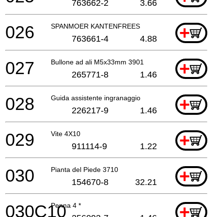
763662-2
3.66
026
SPANMOER KANTENFREES
+
763661-4
4.88
027
Bullone ad ali M5x33mm 3901
+
265771-8
1.46
028
Guida assistente ingranaggio
+
226217-9
1.46
029
Vite 4X10
+
911114-9
1.22
030
Pianta del Piede 3710
+
154670-8
32.21
030C10
Penna 4 *
+