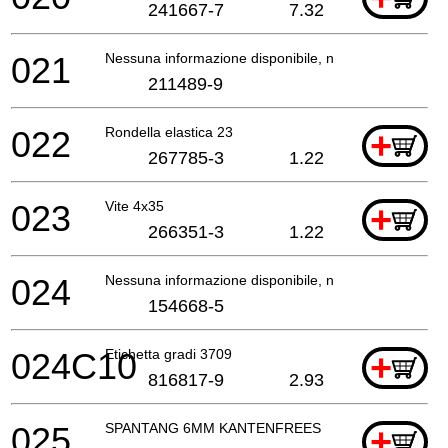
241667-7
7.32
021
Nessuna informazione disponibile, non ordinabile
211489-9
022
Rondella elastica 23
+
267785-3
1.22
023
Vite 4x35
+
266351-3
1.22
024
Nessuna informazione disponibile, non ordinabile
154668-5
024C10
Etichetta gradi 3709
+
816817-9
2.93
025
SPANTANG 6MM KANTENFREES
+