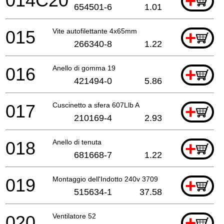
014C20
+
654501-6
1.01
015
Vite autofilettante 4x65mm
+
266340-8
1.22
016
Anello di gomma 19
+
421494-0
5.86
017
Cuscinetto a sfera 607Llb A
+
210169-4
2.93
018
Anello di tenuta
+
681668-7
1.22
019
Montaggio dell'Indotto 240v 3709
+
515634-1
37.58
020
Ventilatore 52
+