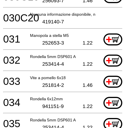
256093-7
1.46
030C20
Nessuna informazione disponibile, non ordinabile
419140-7
031
Manopola a stella M5
+
252653-3
1.22
032
Rondella 5mm DSP601 A
+
253414-4
1.22
033
Vite a pomello 6x18
+
251814-2
1.46
034
Rondella 6x12mm
+
941151-9
1.22
035
Rondella 5mm DSP601 A
+
253414-4
1.22