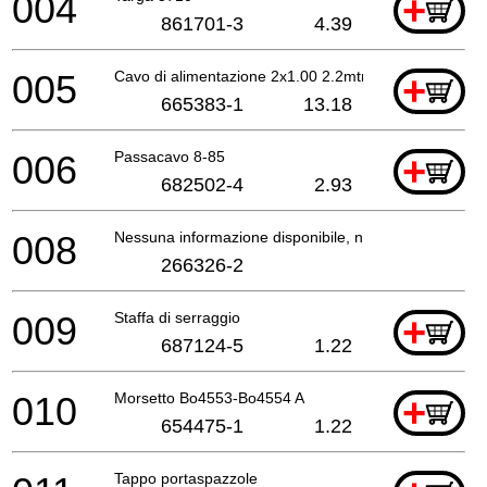
004
+
861701-3
4.39
005
Cavo di alimentazione 2x1.00 2.2mtr
+
665383-1
13.18
006
Passacavo 8-85
+
682502-4
2.93
008
Nessuna informazione disponibile, non ordinabile
266326-2
009
Staffa di serraggio
+
687124-5
1.22
010
Morsetto Bo4553-Bo4554 A
+
654475-1
1.22
Tappo portaspazzole