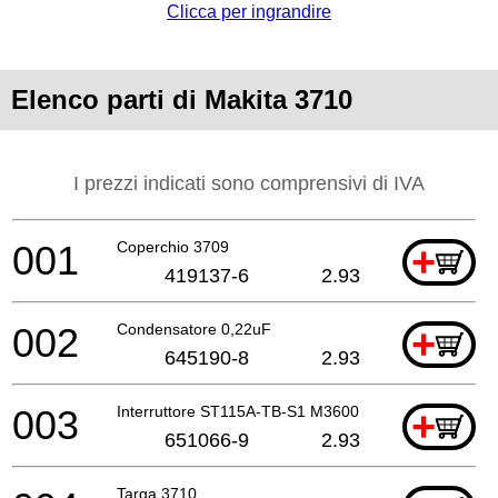
Clicca per ingrandire
Elenco parti di Makita 3710
I prezzi indicati sono comprensivi di IVA
001
Coperchio 3709
+
419137-6
2.93
002
Condensatore 0,22uF
+
645190-8
2.93
003
Interruttore ST115A-TB-S1 M3600
+
651066-9
2.93
Targa 3710