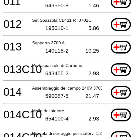
011
+
643550-8
1.46
012
Set Spazzola CB411 RT0702C
+
195010-1
5.86
013
Supporto 3709 A
+
140L18-2
10.25
013C10
Portaspazzole di Carbone
+
643455-2
2.93
014
Assemblaggio del campo 240V 3709 A
+
590087-5
21.47
014C10
Molla del statore
+
654100-4
2.93
Bussola di serraggio per statorv. 1,25mm