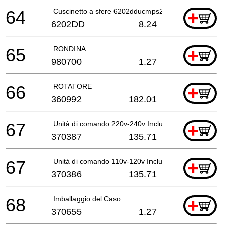
64
Cuscinetto a sfere 6202dducmps2s (vecchio 956937)
+
6202DD
8.24
65
RONDINA
+
980700
1.27
66
ROTATORE
+
360992
182.01
67
Unità di comando 220v-240v Includ.68-71
+
370387
135.71
67
Unità di comando 110v-120v Includ.68-71
+
370386
135.71
68
Imballaggio del Caso
+
370655
1.27