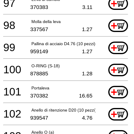
97
+
370383
3.11
98
Molla della leva
+
337567
1.27
99
Pallina di acciaio D4.76 (10 pezzi)
+
959149
1.27
100
O-RING (S-18)
+
878885
1.28
101
Portaleva
+
370382
16.65
102
Anello di ritenzione D20 (10 pezzi)
+
939547
4.76
Anello O (a)