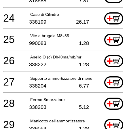
318588
7.87
24
Caso di Cilindro
+
338199
26.17
25
Vite a brugola M8x35
+
990083
1.28
26
Anello O (c) Dh40ma/mb/mr
+
338222
1.28
27
Supporto ammortizzatore di ritenuta
+
338204
6.77
28
Fermo Smorzatore
+
338203
5.12
29
Manicotto dell'ammortizzatore
+
339064
1.28