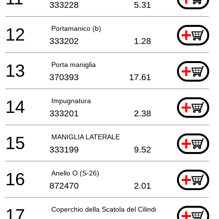
333228
5.31
12
Portamanico (b)
+
333202
1.28
13
Porta maniglia
+
370393
17.61
14
Impugnatura
+
333201
2.38
15
MANIGLIA LATERALE
+
333199
9.52
16
Anello O (S-26)
+
872470
2.01
17
Coperchio della Scatola del Cilindro
+