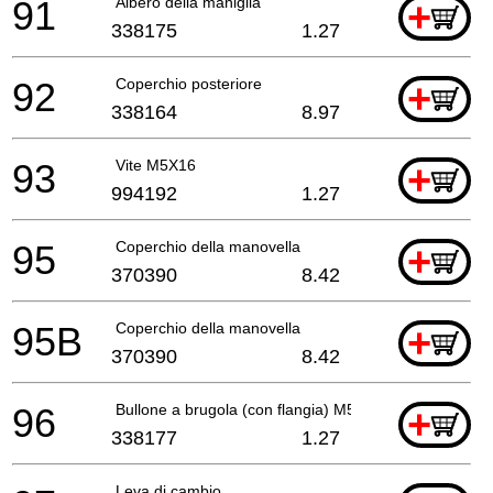
91
Albero della maniglia
+
338175
1.27
92
Coperchio posteriore
+
338164
8.97
93
Vite M5X16
+
994192
1.27
95
Coperchio della manovella
+
370390
8.42
95B
Coperchio della manovella
+
370390
8.42
96
Bullone a brugola (con flangia) M5x18
+
338177
1.27
Leva di cambio