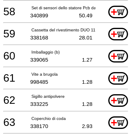
58
Set di sensori dello statore Pcb da 220v a 240v
+
340899
50.49
59
Cassetta del rivestimento DUO 110 - Set
+
338168
28.01
60
Imballaggio (b)
+
339065
1.27
61
Vite a brugola
+
998485
1.28
62
Sigillo antipolvere
+
333225
1.28
63
Coperchio di coda
+
338170
2.93