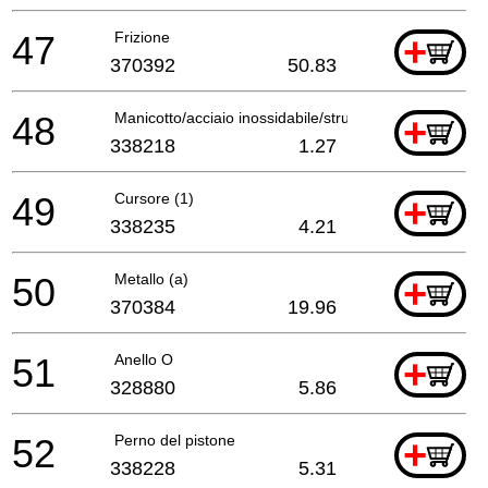
47
Frizione
+
370392
50.83
48
Manicotto/acciaio inossidabile/strumento elettrico
+
338218
1.27
49
Cursore (1)
+
338235
4.21
50
Metallo (a)
+
370384
19.96
51
Anello O
+
328880
5.86
52
Perno del pistone
+
338228
5.31