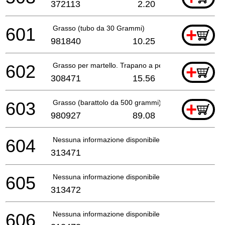
372113
2.20
601
Grasso (tubo da 30 Grammi)
+
981840
10.25
602
Grasso per martello. Trapano a percussione (70g)
+
308471
15.56
603
Grasso (barattolo da 500 grammi)
+
980927
89.08
604
Nessuna informazione disponibile, non ordinabile
313471
605
Nessuna informazione disponibile, non ordinabile
313472
606
Nessuna informazione disponibile, non ordinabile