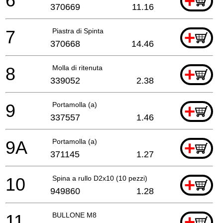
6
+
370669
11.16
7
Piastra di Spinta
+
370668
14.46
8
Molla di ritenuta
+
339052
2.38
9
Portamolla (a)
+
337557
1.46
9A
Portamolla (a)
+
371145
1.27
10
Spina a rullo D2x10 (10 pezzi)
+
949860
1.28
11
BULLONE M8
+