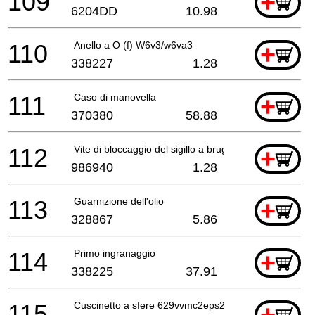
109
+
6204DD
10.98
110
Anello a O (f) W6v3/w6va3
+
338227
1.28
111
Caso di manovella
+
370380
58.88
112
Vite di bloccaggio del sigillo a brugola 6x45
+
986940
1.28
113
Guarnizione dell'olio
+
328867
5.86
114
Primo ingranaggio
+
338225
37.91
115
Cuscinetto a sfere 629vvmc2eps2l