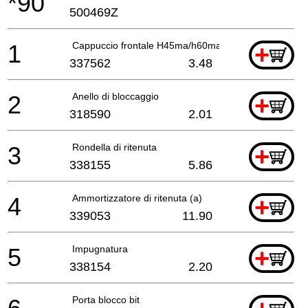
*90
500469Z
1
Cappuccio frontale H45ma/h60ma/mb H45mr
+
337562
3.48
2
Anello di bloccaggio
+
318590
2.01
3
Rondella di ritenuta
+
338155
5.86
4
Ammortizzatore di ritenuta (a)
+
339053
11.90
5
Impugnatura
+
338154
2.20
Porta blocco bit