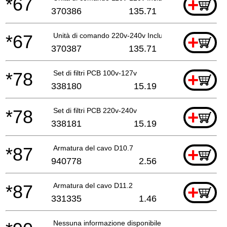
*67
+
370386
135.71
*67
Unità di comando 220v-240v Includ.68-71
+
370387
135.71
*78
Set di filtri PCB 100v-127v
+
338180
15.19
*78
Set di filtri PCB 220v-240v
+
338181
15.19
*87
Armatura del cavo D10.7
+
940778
2.56
*87
Armatura del cavo D11.2
+
331335
1.46
Nessuna informazione disponibile, non ordinabile