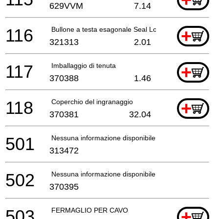
+
629VVM
7.14
116
Bullone a testa esagonale Seal Lock M6x22
+
321313
2.01
117
Imballaggio di tenuta
+
370388
1.46
118
Coperchio del ingranaggio
+
370381
32.04
501
Nessuna informazione disponibile, non ordinabile
313472
502
Nessuna informazione disponibile, non ordinabile
370395
503
FERMAGLIO PER CAVO
+