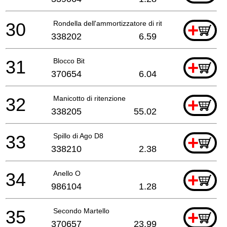
30
Rondella dell'ammortizzatore di ritensione
+
338202
6.59
31
Blocco Bit
+
370654
6.04
32
Manicotto di ritenzione
+
338205
55.02
33
Spillo di Ago D8
+
338210
2.38
34
Anello O
+
986104
1.28
35
Secondo Martello
+
370657
23.99