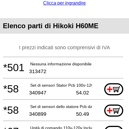
Clicca per ingrandire
Elenco parti di Hikoki H60ME
I prezzi indicati sono comprensivi di IVA
*501
Nessuna informazione disponibile, non ordinabile
313472
*58
Set di sensori Stator Pcb 100v-120v
+
340947
54.02
*58
Set di sensori dello statore Pcb da 220v a 240v
+
340899
50.49
Unità di comando 110v-120v Includ.68-71