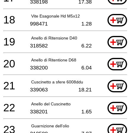
338198
17.38
18
Vite Esagonale Hd M5x12
+
998471
1.28
19
Anello di Ritensione D40
+
318582
6.22
20
Anello di Ritentione D68
+
338200
6.04
21
Cuscinetto a sfere 6008ddu
+
339063
18.21
22
Anello del Cuscinetto
+
338201
1.65
23
Guarnizione dell'olio
+