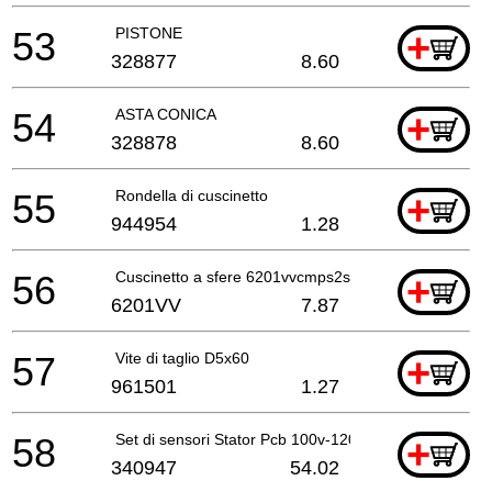
53
PISTONE
+
328877
8.60
54
ASTA CONICA
+
328878
8.60
55
Rondella di cuscinetto
+
944954
1.28
56
Cuscinetto a sfere 6201vvcmps2s
+
6201VV
7.87
57
Vite di taglio D5x60
+
961501
1.27
58
Set di sensori Stator Pcb 100v-120v
+
340947
54.02