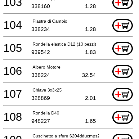
103
+
338160
1.28
104
Piastra di Cambio
+
338234
1.28
105
Rondella elastica D12 (10 pezzi)
+
939542
1.83
106
Albero Motore
+
338224
32.54
107
Chiave 3x3x25
+
328869
2.01
108
Rondella D40
+
948227
1.65
Cuscinetto a sfere 6204dducmps2s