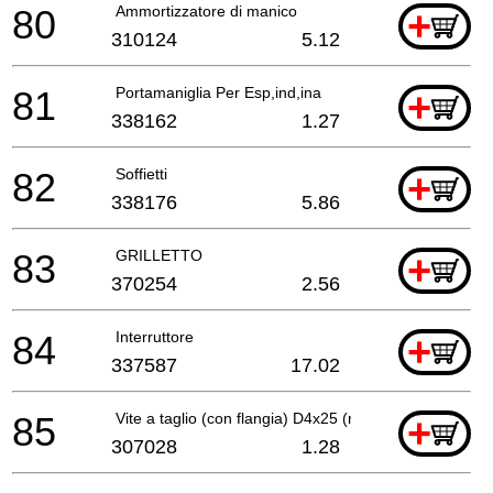
80
Ammortizzatore di manico
+
310124
5.12
81
Portamaniglia Per Esp,ind,ina
+
338162
1.27
82
Soffietti
+
338176
5.86
83
GRILLETTO
+
370254
2.56
84
Interruttore
+
337587
17.02
85
Vite a taglio (con flangia) D4x25 (nero)
+
307028
1.28