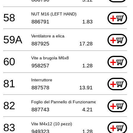
58
NUT M16 (LEFT HAND)
+
886791
1.83
59A
Ventilatore a elica
+
887925
17.28
60
Vite a brugola M6x8
+
958257
1.28
81
Interruttore
+
887578
13.91
82
Foglio del Pannello di Funzionamento
+
887743
4.21
83
Vite M4x12 (10 pezzi)
+
949323
1.28