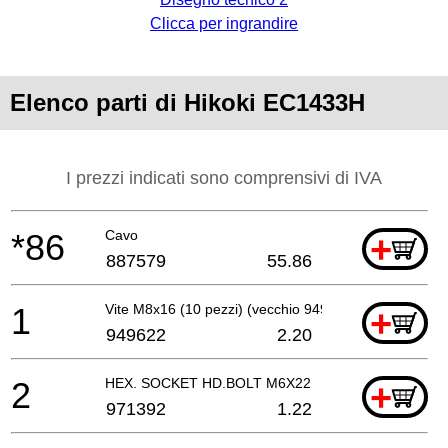
Clicca per ingrandire
Elenco parti di Hikoki EC1433H
I prezzi indicati sono comprensivi di IVA
*86
Cavo
+
887579
55.86
1
Vite M8x16 (10 pezzi) (vecchio 949622z)
+
949622
2.20
2
HEX. SOCKET HD.BOLT M6X22
+
971392
1.22