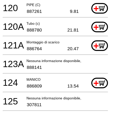
120
PIPE (C)
+
887261
9.81
120A
Tubo (c)
+
888780
21.81
121A
Montaggio di scarico
+
886764
20.47
123A
Nessuna informazione disponibile, non ordinabile
888141
124
MANICO
+
886809
13.54
125
Nessuna informazione disponibile, non ordinabile
307811