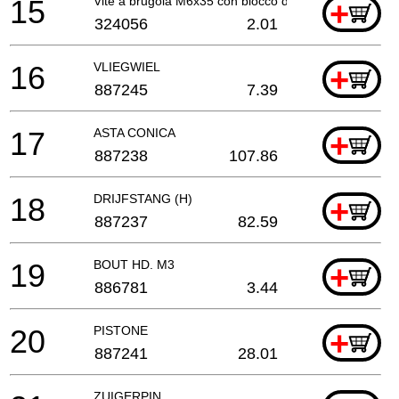
15
Vite a brugola M6x35 con blocco di tenuta
+
324056
2.01
16
VLIEGWIEL
+
887245
7.39
17
ASTA CONICA
+
887238
107.86
18
DRIJFSTANG (H)
+
887237
82.59
19
BOUT HD. M3
+
886781
3.44
20
PISTONE
+
887241
28.01
ZUIGERPIN