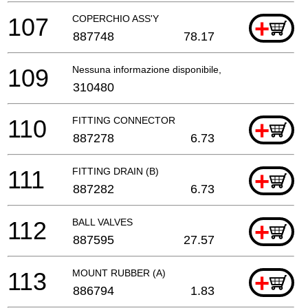
107
COPERCHIO ASS'Y
+
887748
78.17
109
Nessuna informazione disponibile, non ordinabile
310480
110
FITTING CONNECTOR
+
887278
6.73
111
FITTING DRAIN (B)
+
887282
6.73
112
BALL VALVES
+
887595
27.57
113
MOUNT RUBBER (A)
+
886794
1.83