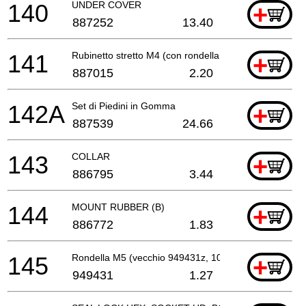
140
UNDER COVER
+
887252
13.40
141
Rubinetto stretto M4 (con rondella del bullone)
+
887015
2.20
142A
Set di Piedini in Gomma
+
887539
24.66
143
COLLAR
+
886795
3.44
144
MOUNT RUBBER (B)
+
886772
1.83
145
Rondella M5 (vecchio 949431z, 10 pezzi)
+
949431
1.27