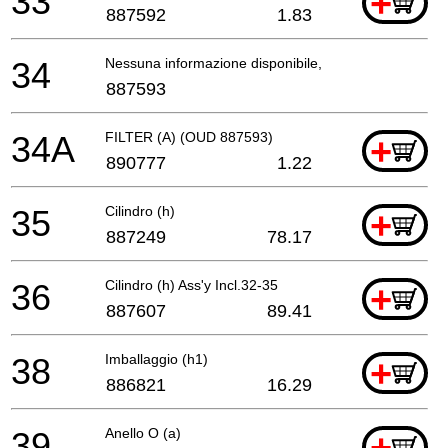
33
+
887592
1.83
34
Nessuna informazione disponibile, non ordinabile
887593
34A
FILTER (A) (OUD 887593)
+
890777
1.22
35
Cilindro (h)
+
887249
78.17
36
Cilindro (h) Ass'y Incl.32-35
+
887607
89.41
38
Imballaggio (h1)
+
886821
16.29
39
Anello O (a)
+