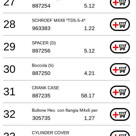
27
+
887254
5.12
28
SCHROEF M4X8 *TD5-5-4*
+
963383
1.22
29
SPACER (D)
+
887256
5.12
30
Boccola (h)
+
887250
4.21
31
CRANK CASE
+
887235
58.17
32
Bullone Hex. con flangia M4x6 per (s)
+
305735
1.27
CYLINDER COVER