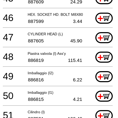
887609
24.29
46
HEX. SOCKET HD. BOLT M8X80
+
887599
3.44
47
CYLINDER HEAD (L)
+
887605
45.90
48
Piastra valvola (l) Ass'y
+
886819
115.41
49
Imballaggio (l2)
+
886816
6.22
50
Imballaggio (l1)
+
886815
4.21
51
Cilindro (l)
+