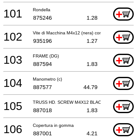
101
Rondella
+
875246
1.28
102
Vite di Macchina M4x12 (nera) con Rondella
+
935196
1.27
103
FRAME (DG)
+
887594
1.83
104
Manometro (c)
+
887577
44.79
105
TRUSS HD. SCREW M4X12 BLACK
+
887018
1.83
106
Copertura in gomma
+
887001
4.21