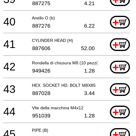
887275
4.21
40
Anello O (b)
+
887276
6.22
41
CYLINDER HEAD (H)
+
887606
52.00
42
Rondella di chiusura M8 (10 pezzi)
+
949426
1.28
43
HEX. SOCKET HD. BOLT M8X85
+
887028
3.44
44
Vite della macchina M4x12
+
951039
1.28
45
PIPE (B)
+