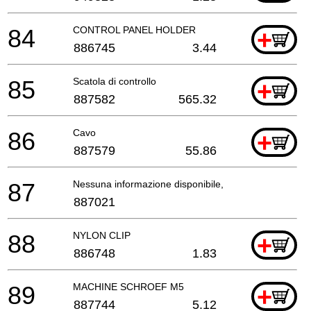
84
CONTROL PANEL HOLDER
+
886745
3.44
85
Scatola di controllo
+
887582
565.32
86
Cavo
+
887579
55.86
87
Nessuna informazione disponibile, non ordinabile
887021
88
NYLON CLIP
+
886748
1.83
89
MACHINE SCHROEF M5
+
887744
5.12