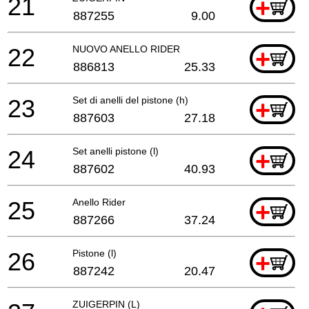
21
+
887255
9.00
22
NUOVO ANELLO RIDER
+
886813
25.33
23
Set di anelli del pistone (h)
+
887603
27.18
24
Set anelli pistone (l)
+
887602
40.93
25
Anello Rider
+
887266
37.24
26
Pistone (l)
+
887242
20.47
ZUIGERPIN (L)