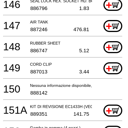
146
SEAL LOCK HEX. SOCKET HD. BOLT M8
+
886796
1.83
147
AIR TANK
+
887246
476.81
148
RUBBER SHEET
+
886747
5.12
149
CORD CLIP
+
887013
3.44
150
Nessuna informazione disponibile, non ordinabile
888142
151A
KIT DI REVISIONE EC1433H (VECCHIO 888715)
+
889351
141.75
Gamba in gomma (4 pezzi.)