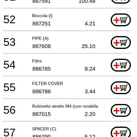
887591
100.48
52
Boccola (l)
+
887251
4.21
53
PIPE (A)
+
887608
25.10
54
Filtro
+
886785
8.24
55
FILTER COVER
+
886786
3.44
56
Rubinetto stretto M4 (con rondella del bullone)
+
887015
2.20
57
SPACER (C)
+
886790
5.12