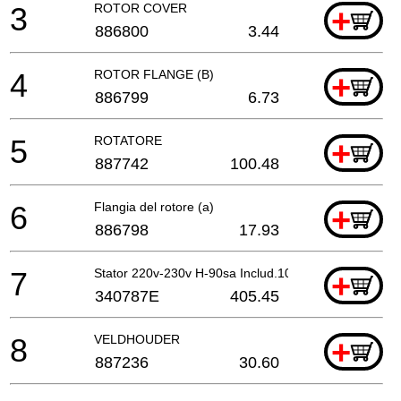
3
ROTOR COVER
+
886800
3.44
4
ROTOR FLANGE (B)
+
886799
6.73
5
ROTATORE
+
887742
100.48
6
Flangia del rotore (a)
+
886798
17.93
7
Stator 220v-230v H-90sa Includ.103 Per Nzl,saf
+
340787E
405.45
8
VELDHOUDER
+
887236
30.60