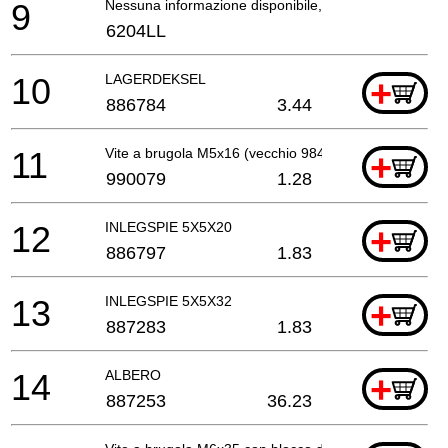
9
Nessuna informazione disponibile, non ordinabile
6204LL
10
LAGERDEKSEL
+
886784
3.44
11
Vite a brugola M5x16 (vecchio 984509)
+
990079
1.28
12
INLEGSPIE 5X5X20
+
886797
1.83
13
INLEGSPIE 5X5X32
+
887283
1.83
14
ALBERO
+
887253
36.23