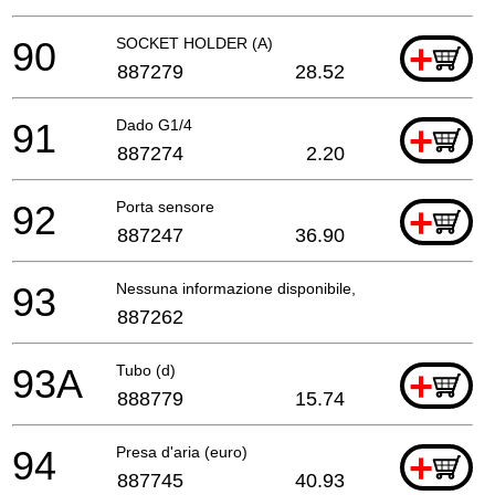
90
SOCKET HOLDER (A)
+
887279
28.52
91
Dado G1/4
+
887274
2.20
92
Porta sensore
+
887247
36.90
93
Nessuna informazione disponibile, non ordinabile
887262
93A
Tubo (d)
+
888779
15.74
94
Presa d'aria (euro)
+
887745
40.93