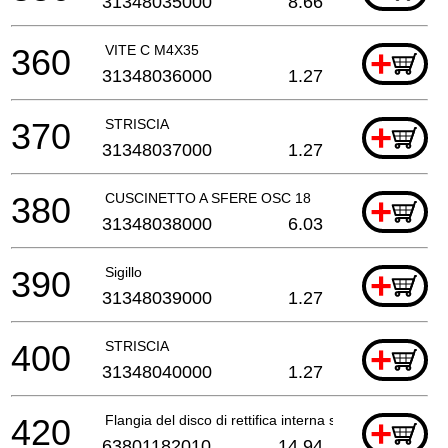
31348035000
8.66
360
VITE C M4X35
+
31348036000
1.27
370
STRISCIA
+
31348037000
1.27
380
CUSCINETTO A SFERE OSC 18
+
31348038000
6.03
390
Sigillo
+
31348039000
1.27
400
STRISCIA
+
31348040000
1.27
420
Flangia del disco di rettifica interna senza trazi
+
63801182010
14.94