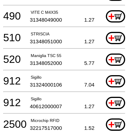
490
VITE C M4X35
+
31348049000
1.27
510
STRISCIA
+
31348051000
1.27
520
Maniglia TSC 55
+
31348052000
5.77
912
Sigillo
+
31324000106
7.04
912
Sigillo
+
40612000007
1.27
2500
Microchip RFID
+
32217517000
1.52