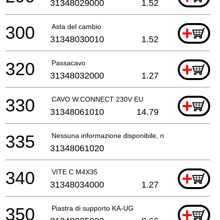
31348029000
1.52
300
Asta del cambio
+
31348030010
1.52
320
Passacavo
+
31348032000
1.27
330
CAVO W.CONNECT 230V EU
+
31348061010
14.79
335
Nessuna informazione disponibile, non ordinabile
31348061020
340
VITE C M4X35
+
31348034000
1.27
350
Piastra di supporto KA-UG
+