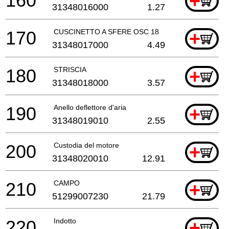
160
+
31348016000
1.27
170
CUSCINETTO A SFERE OSC 18
+
31348017000
4.49
180
STRISCIA
+
31348018000
3.57
190
Anello deflettore d'aria
+
31348019010
2.55
200
Custodia del motore
+
31348020010
12.91
210
CAMPO
+
51299007230
21.79
220
Indotto
+