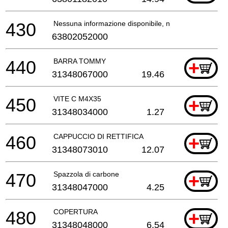
430
Nessuna informazione disponibile, non ordinabile
63802052000
440
BARRA TOMMY
+
31348067000
19.46
450
VITE C M4X35
+
31348034000
1.27
460
CAPPUCCIO DI RETTIFICA
+
31348073010
12.07
470
Spazzola di carbone
+
31348047000
4.25
480
COPERTURA
+
31348048000
6.54