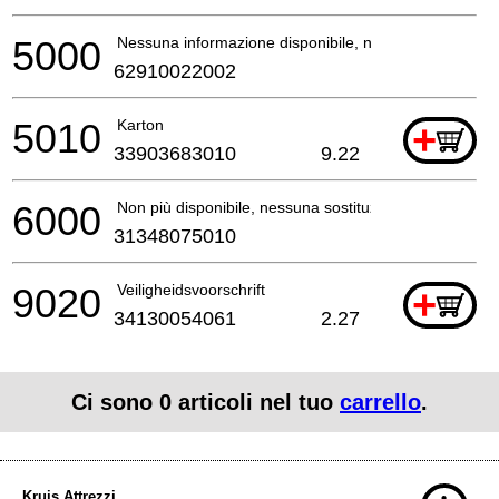
5000
Nessuna informazione disponibile, non ordinabile
62910022002
5010
Karton
+
33903683010
9.22
6000
Non più disponibile, nessuna sostituzione
31348075010
9020
Veiligheidsvoorschrift
+
34130054061
2.27
Ci sono
0
articoli nel tuo
carrello
.
Kruis Attrezzi