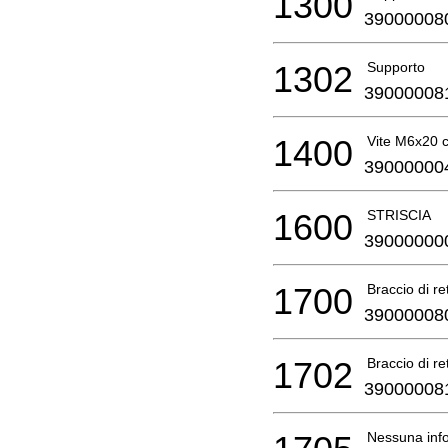
1300
39000008
1302
Supporto
39000008
1400
Vite M6x20 co
39000000
1600
STRISCIA
39000000
1700
Braccio di ret
39000008
1702
Braccio di ret
39000008
Nessuna info