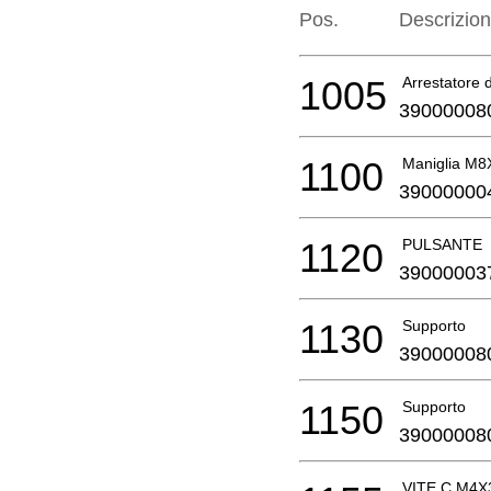
Pos.
Descrizio
1005
Arrestatore di
39000008
1100
Maniglia M8
39000000
1120
PULSANTE
39000003
1130
Supporto
39000008
1150
Supporto
39000008
VITE C M4X