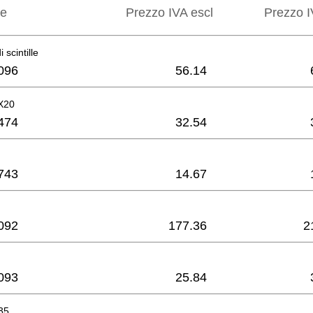
ne
Prezzo IVA escl
Prezzo I
 scintille
096
56.14
X20
474
32.54
743
14.67
092
177.36
2
093
25.84
35