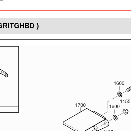
( GRITGHBD )