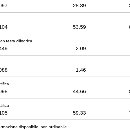
097
28.39
104
53.59
n testa cilindrica
449
2.09
088
1.46
tifica
098
44.66
tifica
105
59.33
rmazione disponibile, non ordinabile