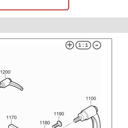
+
-
1:1