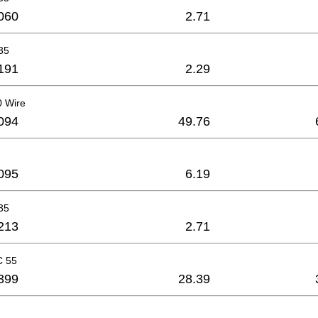
060
2.71
35
191
2.29
0 Wire
094
49.76
095
6.19
35
213
2.71
C 55
399
28.39