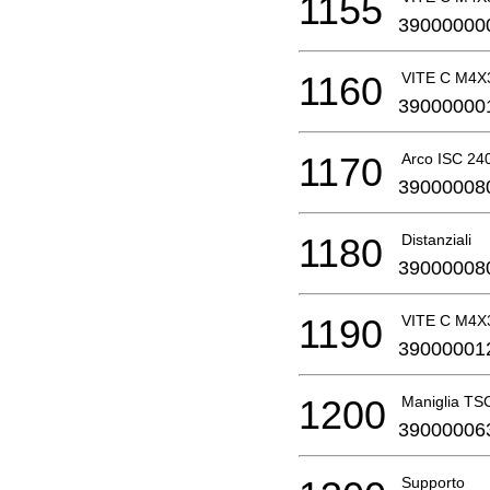
1155
39000000
1160
VITE C M4X
39000000
1170
Arco ISC 24
39000008
1180
Distanziali
39000008
1190
VITE C M4X
39000001
1200
Maniglia TS
39000006
Supporto