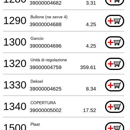
39000004682
3.31
1290
Bullone (ne serve 4)
+
39000004688
4.25
1300
Gancio
+
39000004696
4.25
1320
Unità di regolazione
+
39000004759
359.61
1330
Deksel
+
39000004625
8.34
1340
COPERTURA
+
39000005002
17.52
1500
Plaat
+