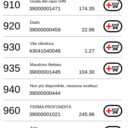
910
Guida del cavo GIM
+
39000001471
174.35
920
Dado
+
39000000459
22.96
930
Vite cilindrica
+
43041040048
1.27
935
Mandrino filettato
+
39000001445
104.30
940
Non più disponibile, nessuna sostituzione
39000000444
960
FERMA PROFONDITÀ
+
39000001021
245.96
Asta