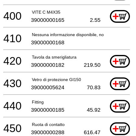
400
VITE C M4X35
+
39000000165
2.55
410
Nessuna informazione disponibile, non ordinabile
39000000168
420
Tavola da smerigliatura
+
39000000182
219.50
430
Vetro di protezione GI150
+
39000005624
70.83
440
Fitting
+
39000000185
45.92
450
Ruota di contatto
+
39000000288
616.47