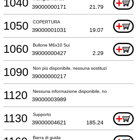
1040
+
39000000171
21.79
1050
COPERTURA
+
39000001031
19.07
1060
Bullone M6x10 Sui
+
39000000427
2.29
1090
Non più disponibile, nessuna sostituzione
39000000217
1120
Nessuna informazione disponibile, non ordinabile
39000003989
1130
Supporto
+
39000004621
185.24
Barra di guida