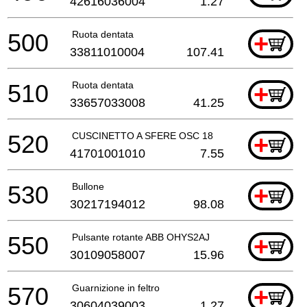
42616036004
1.27
500
Ruota dentata
+
33811010004
107.41
510
Ruota dentata
+
33657033008
41.25
520
CUSCINETTO A SFERE OSC 18
+
41701001010
7.55
530
Bullone
+
30217194012
98.08
550
Pulsante rotante ABB OHYS2AJ
+
30109058007
15.96
570
Guarnizione in feltro
+
30604039003
1.27