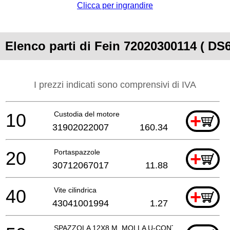
Clicca per ingrandire
Elenco parti di Fein 72020300114 ( DS6
I prezzi indicati sono comprensivi di IVA
10
Custodia del motore
+
31902022007
160.34
20
Portaspazzole
+
30712067017
11.88
40
Vite cilindrica
+
43041001994
1.27
SPAZZOLA 12X8 M. MOLLA U-CONTATTO