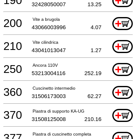
190
+
32428050007
13.25
200
Vite a brugola
+
43066003996
4.07
210
Vite cilindrica
+
43041013047
1.27
250
Ancora 110V
+
53213004116
252.19
360
Cuscinetto intermedio
+
31506173003
62.27
370
Piastra di supporto KA-UG
+
31508125008
210.16
377
Piastra di cuscinetto completa
+