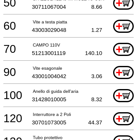
50
+
30711067004
8.66
60
Vite a testa piatta
+
43003029048
1.27
70
CAMPO 110V
+
51213001119
140.10
90
Vite esagonale
+
43001004042
3.06
100
Anello di guida dell'aria
+
31428010005
8.32
120
Interruttore a 2 Poli
+
30701073005
44.37
Tubo protettivo