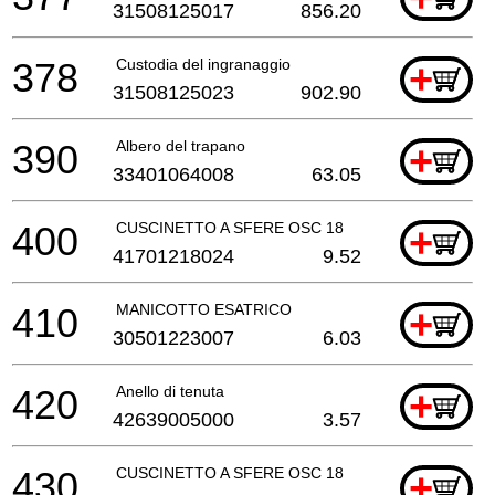
31508125017
856.20
378
Custodia del ingranaggio
+
31508125023
902.90
390
Albero del trapano
+
33401064008
63.05
400
CUSCINETTO A SFERE OSC 18
+
41701218024
9.52
410
MANICOTTO ESATRICO
+
30501223007
6.03
420
Anello di tenuta
+
42639005000
3.57
430
CUSCINETTO A SFERE OSC 18
+