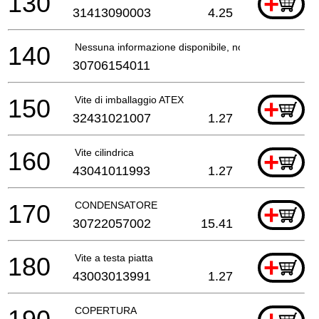
130
+
31413090003
4.25
140
Nessuna informazione disponibile, non ordinabile
30706154011
150
Vite di imballaggio ATEX
+
32431021007
1.27
160
Vite cilindrica
+
43041011993
1.27
170
CONDENSATORE
+
30722057002
15.41
180
Vite a testa piatta
+
43003013991
1.27
COPERTURA