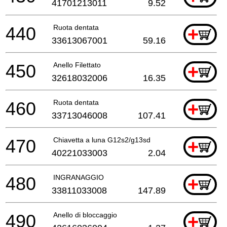
41701213011
9.52
440
Ruota dentata
+
33613067001
59.16
450
Anello Filettato
+
32618032006
16.35
460
Ruota dentata
+
33713046008
107.41
470
Chiavetta a luna G12s2/g13sd
+
40221033003
2.04
480
INGRANAGGIO
+
33811033008
147.89
490
Anello di bloccaggio
+