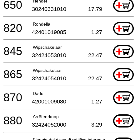
650
Hendel
+
30240331010
17.79
820
Rondella
+
42401019085
1.27
845
Wipschakelaar
+
32424053010
22.47
865
Wipschakelaar
+
32424054010
22.47
870
Dado
+
42001009080
1.27
880
Arrêteerknop
+
32424052000
3.29
Flangia del disco di rettifica interna senza trazi