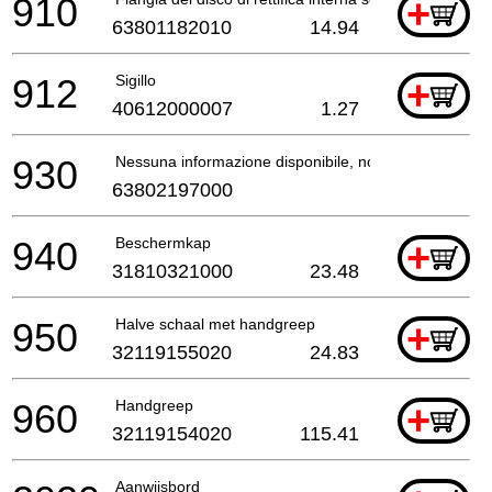
910
+
63801182010
14.94
912
Sigillo
+
40612000007
1.27
930
Nessuna informazione disponibile, non ordinabile
63802197000
940
Beschermkap
+
31810321000
23.48
950
Halve schaal met handgreep
+
32119155020
24.83
960
Handgreep
+
32119154020
115.41
Aanwijsbord