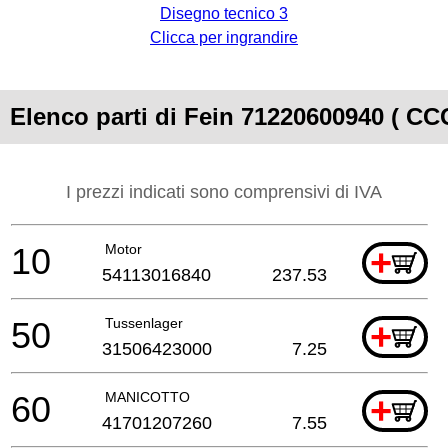
Disegno tecnico 3
Clicca per ingrandire
Elenco parti di Fein 71220600940 ( C
I prezzi indicati sono comprensivi di IVA
10
Motor
+
54113016840
237.53
50
Tussenlager
+
31506423000
7.25
60
MANICOTTO
+
41701207260
7.55