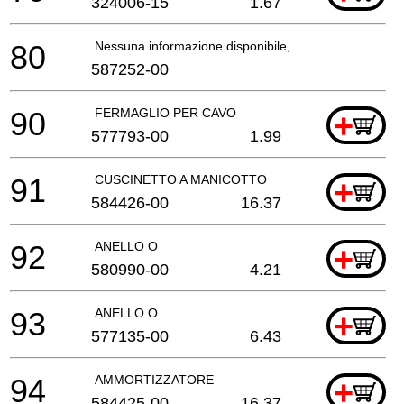
324006-15
1.67
80
Nessuna informazione disponibile, non ordinabile
587252-00
90
FERMAGLIO PER CAVO
+
577793-00
1.99
91
CUSCINETTO A MANICOTTO
+
584426-00
16.37
92
ANELLO O
+
580990-00
4.21
93
ANELLO O
+
577135-00
6.43
94
AMMORTIZZATORE
+
584425-00
16.37