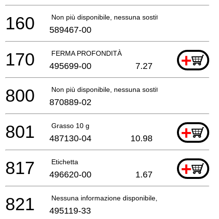
160
Non più disponibile, nessuna sostituzione
589467-00
170
FERMA PROFONDITÀ
+
495699-00
7.27
800
Non più disponibile, nessuna sostituzione
870889-02
801
Grasso 10 g
+
487130-04
10.98
817
Etichetta
+
496620-00
1.67
821
Nessuna informazione disponibile, non ordinabile
495119-33