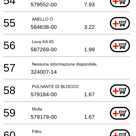
54
+
579552-00
7.93
55
ANELLO O
+
584638-00
3.22
56
Leva KA 65
+
587269-00
1.99
57
Nessuna informazione disponibile, non ordinabile
324007-14
58
PULSANTE DI BLOCCO
+
579184-00
1.67
59
Molla
+
579179-00
1.67
60
Filtro
+