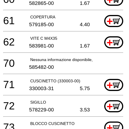
582865-00
1.67
61
COPERTURA
+
579185-00
4.40
62
VITE C M4X35
+
583981-00
1.67
70
Nessuna informazione disponibile, non ordinabile
585482-00
71
CUSCINETTO (330003-00)
+
330003-31
5.75
72
SIGILLO
+
578229-00
3.53
73
BLOCCO CUSCINETTO
+