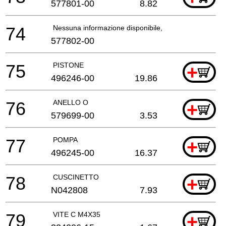
577801-00
8.82
74
Nessuna informazione disponibile, non ordinabile
577802-00
75
PISTONE
+
496246-00
19.86
76
ANELLO O
+
579699-00
3.53
77
POMPA
+
496245-00
16.37
78
CUSCINETTO
+
N042808
7.93
79
VITE C M4X35
+