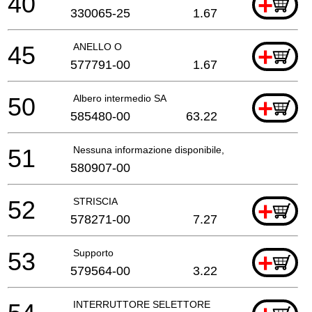
40
+
330065-25
1.67
45
ANELLO O
+
577791-00
1.67
50
Albero intermedio SA
+
585480-00
63.22
51
Nessuna informazione disponibile, non ordinabile
580907-00
52
STRISCIA
+
578271-00
7.27
53
Supporto
+
579564-00
3.22
INTERRUTTORE SELETTORE