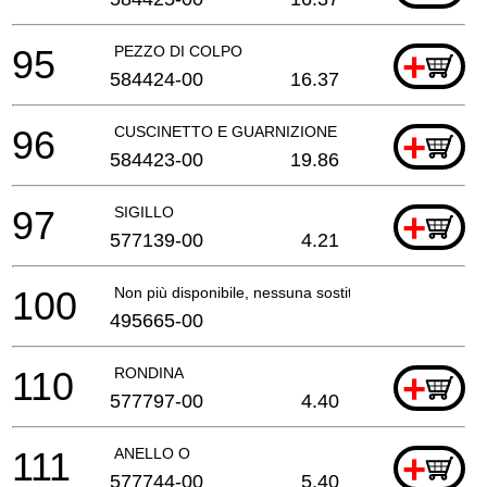
95
PEZZO DI COLPO
+
584424-00
16.37
96
CUSCINETTO E GUARNIZIONE
+
584423-00
19.86
97
SIGILLO
+
577139-00
4.21
100
Non più disponibile, nessuna sostituzione
495665-00
110
RONDINA
+
577797-00
4.40
111
ANELLO O
+
577744-00
5.40