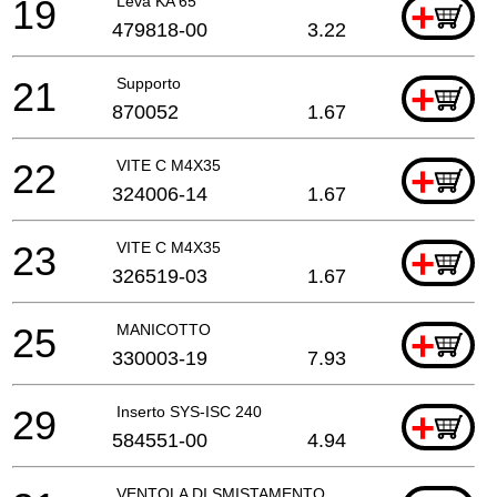
19
Leva KA 65
+
479818-00
3.22
21
Supporto
+
870052
1.67
22
VITE C M4X35
+
324006-14
1.67
23
VITE C M4X35
+
326519-03
1.67
25
MANICOTTO
+
330003-19
7.93
29
Inserto SYS-ISC 240
+
584551-00
4.94
VENTOLA DI SMISTAMENTO