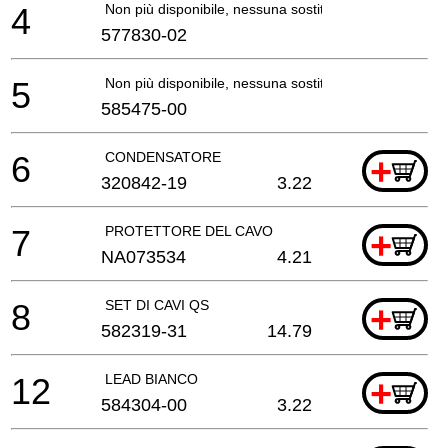
4
Non più disponibile, nessuna sostituzione
577830-02
5
Non più disponibile, nessuna sostituzione
585475-00
6
CONDENSATORE
+
320842-19
3.22
7
PROTETTORE DEL CAVO
+
NA073534
4.21
8
SET DI CAVI QS
+
582319-31
14.79
12
LEAD BIANCO
+
584304-00
3.22